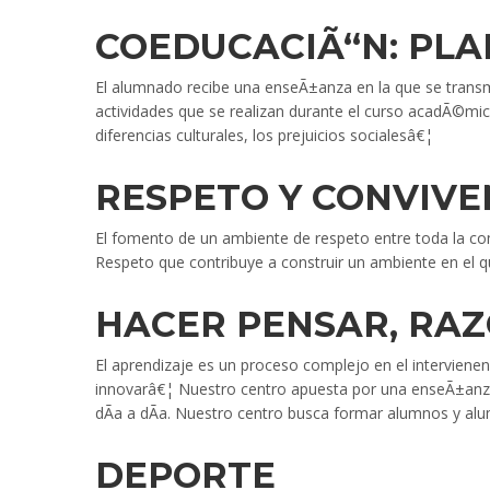
COEDUCACIÃ“N: PLA
El alumnado recibe una enseÃ±anza en la que se transm
actividades que se realizan durante el curso acadÃ©mico
diferencias culturales, los prejuicios socialesâ€¦
RESPETO Y CONVIVE
El fomento de un ambiente de respeto entre toda la com
Respeto que contribuye a construir un ambiente en el q
HACER PENSAR, RA
El aprendizaje es un proceso complejo en el interviene
innovarâ€¦ Nuestro centro apuesta por una enseÃ±anza
dÃ­a a dÃ­a. Nuestro centro busca formar alumnos y a
DEPORTE