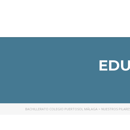
BACHILLERATO
COLEGIO PUERTOSOL
MÁLAGA
EDU
BACHILLERATO COLEGIO PUERTOSOL MÁLAGA
>
NUESTROS PILARE